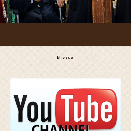
Βίντεο